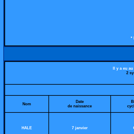
*
Il y a eu au
2 s
Date
B
Nom
de naissance
cyc
HALE
7 janvier