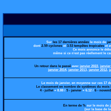
Sur
les 17 dernières années
le mois de
ja
dont
2.59 cyclones
et
3.53 tempêtes tropicales
et 
Ce mois annonce le début
même si ce n'est pas réellement le cas
Un retour dans le passé
avec
janvier 2022
,
janvier
janvier 2014
,
janvier 2013,
janvier 2012
,
j
Le mois de janvier, en moyenne sur ces 17 de
Le classement en nombre de systèmes du mois le 
4 - juillet
= 8.88 /
5 - janvier
= 6.12 /
6 - novem
En terme de %
sur le mois de 
(sur la base de 