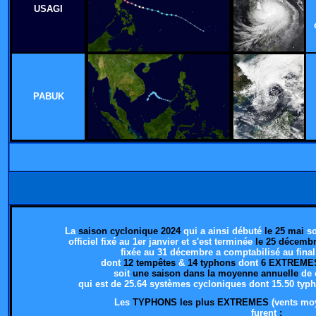
USAGI
PABUK
La
saison cyclonique 2024
qui a ainsi débuté
le 25 mai
so
officiel fixé au 1er janvier
et s'est terminée
le 25 décemb
fixée au 31 décembre a comptabilisé au fina
dont
12 tempêtes
&
14 typhons
dont
6 EXTREME
soit
une saison dans la moyenne annuelle
de 
qui est de 25.64 systèmes cycloniques
dont 15.50 typ
Les
TYPHONS les plus EXTREMES
(vents mo
furent
: