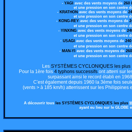
-
YAGI
avec des vents moyens de
260
et une pression en son centre 
-
KRATHON
avec des vents moyens de
2
et une pression en son centre 
-
KONG-REY
avec des vents moyens de
2
et une pression en son centre 
-
YINXING
avec des vents moyens de
24
et une pression en son centre 
-
USAGI
avec des vents moyens de
240
et une pression en son centre 
-
MAN-YI
avec des vents moyens de
26
et une pression en son centre 
Les
SYSTÈMES CYCLONIQUES les plus
Pour la 1ère fois
4 typhons successifs
ont atterri sur 
surpassant ainsi le record établi en 1968
C'est également depuis 1960 la 3ème fois seu
(vents > à 185 km/h) atterrissent sur les Philippine
A découvrir tous
les SYSTÈMES CYCLONIQUES les plus
M
ayant eu lieu sur le GLOBE 