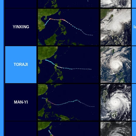
YINXING
l
TORAJI
MAN-YI