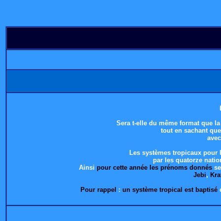
Sera t-elle du même format que l
tout en sachant qu
avec
Les systèmes tropicaux pour
par les quatorze natio
Ainsi
pour cette année les prénoms donnés
se
Jebi
,
Kra
Pour rappel
:
un système tropical est baptisé
e