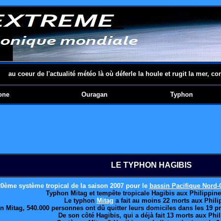
au coeur de l'actualité météo là où déferle la houle et rugit la mer, co
one
Ouragan
Typhon
LE TYPHON HAGIBIS
20ème système tropical
de la saison 2007
pour le
bassin Pacifique Nord-
Typhon Mitag et tempête tropicale Hagibis aux Philippine
Le typhon
Mitag
a fait au moins 22 morts aux Phili
on Mitag, 540.000 personnes ont dû quitter leurs domiciles dans les 19 p
De son côté Hagibis, qui a déjà fait 13 morts aux Phil