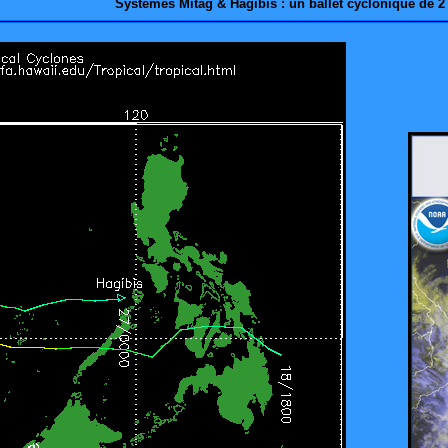
Systèmes Mitag & Hagibis : un ballet cyclonique de 2