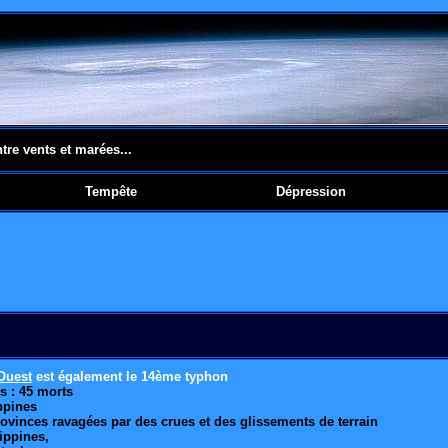
ntre vents et marées...
Tempête
Dépression
Ouest
est également le 14ème typhon
s : 45 morts
ppines
rovinces ravagées par des crues et des glissements de terrain
ippines,