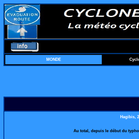
MONDE
Cycl
Hagibis
, 
Au total, depuis le début du typh