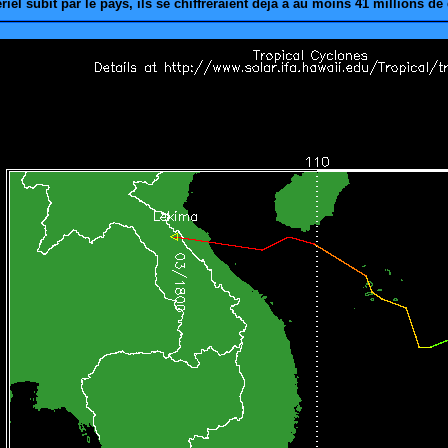
el subit par le pays, ils se chiffreraient déjà à au moins 41 millions de