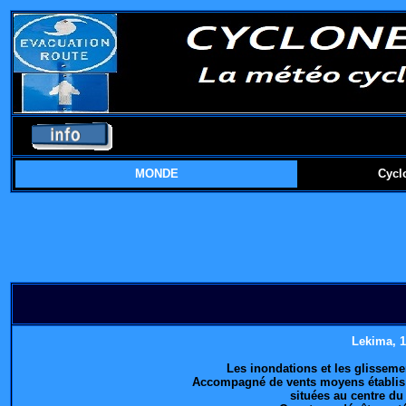
MONDE
Cycl
Lekima
, 
Les inondations et les glisseme
Accompagné de vents moyens établis à 
situées au centre du