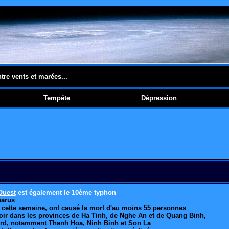
ntre vents et marées...
Tempête
Dépression
Ouest
est également le 10ème typhon
parus
m cette semaine, ont causé la mort d'au moins 55 personnes
soir dans les provinces de Ha Tinh, de Nghe An et de Quang Binh,
 Nord, notamment Thanh Hoa, Ninh Binh et Son La