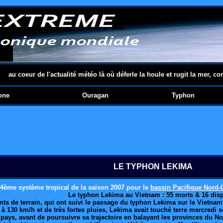
au coeur de l'actualité météo là où déferle la houle et rugit la mer, co
one
Ouragan
Typhon
LE TYPHON LEKIMA
14ème système tropical de la saison 2007 pour le
bassin Pacifique Nord-
Le typhon Lekima au Vietnam : 55 morts & 16 dis
nts de terrain, qui ont suivi le passage du typhon Lekima sur le Vietna
130 km/h et de très fortes pluies, Lekima avait touché terre mercredi 
 pays, avant de poursuivre sa trajectoire en balayant les provinces du