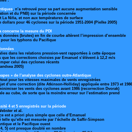
tés :
ntiques
, n’a retrouvé pour sa part aucune augmentation sensible
lation et du PNB) sur la période concernée
et La Niña, et non aux températures de surface
e dollars pour 46 cyclones sur la période 1951-2004 (Pielke 2005)
ea concerne la mesure du PDI
s données (brutes) en fin de courbe altèrent l’impression d’ensemble
 pour les typhons du Pacifique
 données
alies dans les relations pression-vent rapportées à cette époque
s que les corrections choisies par Emanuel s’élèvent à 12,2 m/s
rimper celui des cyclones récents
Landsea 2005)
papes » de l’analyse des cyclones outre-Atlantique
tout pour les vitesses maximales de vents enregistrées
jet d’une correction (dite Atkinson-Holliday) appliquée entre 1973 et 198
 à minimiser les vents des cyclones avant 1986 (recorrection Dvorak)
le au cube, de sorte que la moindre erreur sur l’estimation prend
té 4 et 5 enregistrés sur la période
ebster et al.
ce est a priori plus simple que celle d’Emanuel
 telle qu’elle est mesurée par l’échelle de Saffir-Simpson
ntique et le Pacifique ouest
 (4, 5) ont presque doublé en nombre