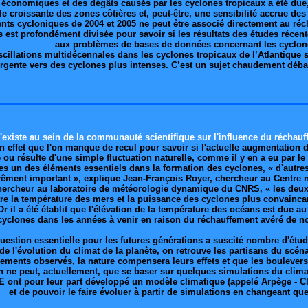
conomiques et des dégâts causés par les cyclones tropicaux a été due,
lle croissante des zones côtières et, peut-être, une sensibilité accrue de
ts cycloniques de 2004 et 2005 ne peut être associé directement au réch
st profondément divisée pour savoir si les résultats des études récentes
aux problèmes de bases de données concernant les cyclon
oscillations multidécennales dans les cyclones tropicaux de l’Atlantique 
gente vers des cyclones plus intenses. C’est un sujet chaudement débat
xiste au sein de la communauté scientifique sur l'influence du réchauff
en effet que l'on manque de recul pour savoir si l'actuelle augmentation 
 ou résulte d'une simple fluctuation naturelle, comme il y en a eu par l
rtes un des éléments essentiels dans la formation des cyclones, « d'autre
rêment important », explique Jean-François Royer, chercheur au Centre 
 chercheur au laboratoire de météorologie dynamique du CNRS, « les de
re la température des mers et la puissance des cyclones plus convaincan
Or il a été établit que l'élévation de la température des océans est due a
e cyclones dans les années à venir en raison du réchauffement avéré de n
uestion essentielle pour les futures générations a suscité nombre d'étu
 l'évolution du climat de la planète, on retrouve les partisans du scén
ements observés, la nature compensera leurs effets et que les bouleve
 ne peut, actuellement, que se baser sur quelques simulations du climat
t pour leur part développé un modèle climatique (appelé Arpège - Clima
et de pouvoir le faire évoluer à partir de simulations en changeant q