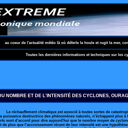
au coeur de l'actualité météo là où déferle la houle et rugit la mer, co
Toutes les dernières informations et techniques sur les c
U NOMBRE ET DE L'INTENSITÉ DES CYCLONES, OURAG
Le réchauffement climatique est associé à toutes sortes de catastrop
a puissance destructrice des phénomènes naturels, n’échappent plus à l
rts sont d’accord pour dire aujourd'hui que le nombre moyen de cyclon
t de plus que l’accroissement récent de leur intensité est une hypothèse