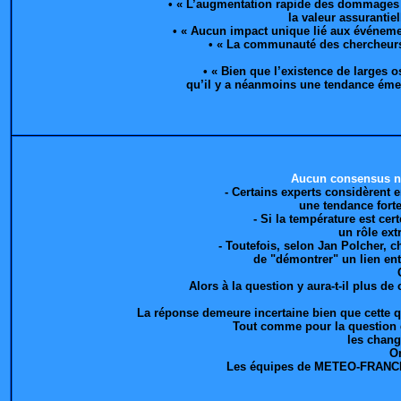
• « L’augmentation rapide des dommages é
la valeur assurantie
• « Aucun impact unique lié aux événemen
• « La communauté des chercheurs e
• « Bien que l’existence de larges 
qu’il y a néanmoins une tendance émer
Aucun consensus n'e
- Certains experts considèrent 
une tendance forte
- Si la température est ce
un rôle ext
- Toutefois, selon Jan Polcher,
de "démontrer" un lien ent
Alors à la question y aura-t-il plus d
La réponse demeure incertaine bien que cette q
Tout comme pour la question de
les chang
On
Les équipes de METEO-FRANCE on