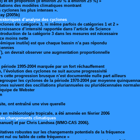
) et en proportion (d’environ 20 % à environ 25 %) »
ulations des modèles climatiques montrant
cyclones les plus intenses ».
ay (2005b)
historiques d’analyse des cyclones
yclones de catégorie 3, ni même parfois de catégories 1 et 2 »
croissance d’intensité rapportée dans l’article de Science
ntroduction de la catégorie 3 dans les mesures est nécessaire
ce moins nette
polémique inutile) est que chaque bassin n’a pas répondu
cennies
T), on devrait observer une augmentation proportionnelle
s
 la période 1995-2004 marquée par un fort réchauffement
, l’évolution des cyclones ne suit aucune progressivité
rs cette progression brusque n’est documentée nulle part ailleurs
regrouper les cyclones de la période 1970-2004 par moyenne quinquenna
lones suivent des oscillations pluriannueles ou pluridécennales normale
’équipe de Webster
on
ite, ont entraîné une vive querelle
 météorologie tropicale, a été amenée en février 2006
e des changements climatiques
Emanuel) et par Chris Landsea (WMO-CAS 2006).
itatives robustes sur les changements potentiels de la fréquence
t nul ou faible de cette fréquence »