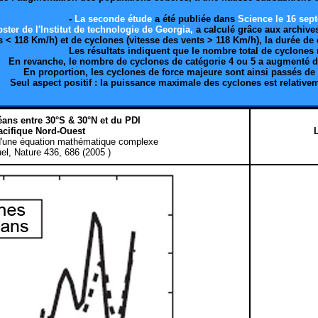
-
La seconde étude
a été publiée dans
Science le 16 sep
ster de l'Institut de technologie de Georgia,
a calculé grâce aux archive
s < 118 Km/h) et de cyclones (vitesse des vents > 118 Km/h), la durée de
Les résultats indiquent que
le nombre total de cyclones 
En revanche, le nombre de cyclones de catégorie 4 ou 5 a augmenté d
En proportion, les cyclones de force majeure sont ainsi passés de
Seul aspect positif : la puissance maximale des cyclones est relative
éans entre 30°S & 30°N et du PDI
acifique Nord-Ouest
L
e d'une équation mathématique complexe
el, Nature 436, 686 (2005 )