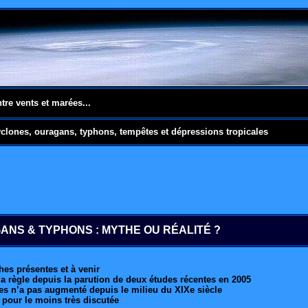
ntre vents et marées...
yclones, ouragans, typhons, tempêtes et dépressions tropicales
ANS & TYPHONS : MYTHE OU RÉALITÉ ?
hes présentes et à venir
a règle depuis la parution de deux études récentes en 2005
es n’a pas augmenté depuis le milieu du XIXe siècle
 pour le moins très discutée