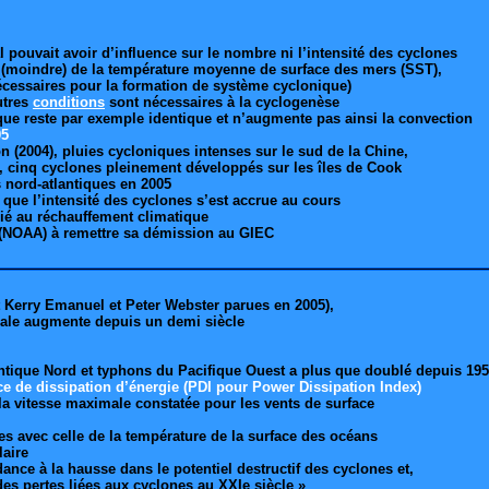
 pouvait avoir d’influence sur le nombre ni l’intensité des cyclones
(moindre) de la température moyenne de surface des mers (SST),
cessaires pour la formation de système cyclonique)
utres
conditions
sont nécessaires à la cyclogenèse
ique reste par exemple identique et n’augmente pas ainsi la convection
05
n (2004), pluies cycloniques intenses sur le sud de la Chine,
), cinq cyclones pleinement développés sur les îles de Cook
s nord-atlantiques en 2005
que l’intensité des cyclones s’est accrue au cours
lié au réchauffement climatique
 (NOAA) à remettre sa démission au GIEC
t Kerry Emanuel et Peter Webster parues en 2005),
bale augmente depuis un demi siècle
lantique Nord et typhons du Pacifique Ouest a plus que doublé depuis 19
ce de dissipation d’énergie
(PDI pour Power Dissipation Index)
 la vitesse maximale constatée pour les vents de surface
s avec celle de la température de la surface des océans
laire
nce à la hausse dans le potentiel destructif des cyclones et,
es pertes liées aux cyclones au XXIe siècle »