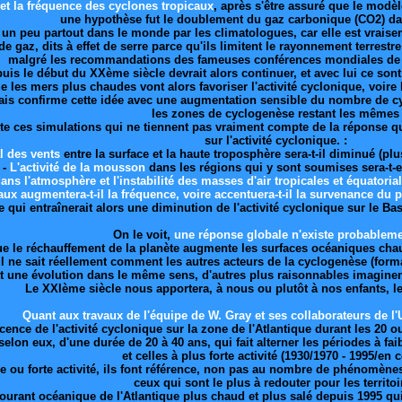
 et la fréquence des cyclones tropicaux
, après s'être assuré que le modè
une hypothèse fut le doublement du gaz carbonique (CO2) d
 un peu partout dans le monde par les climatologues, car elle est vrai
de gaz, dits à effet de serre parce qu'ils limitent le rayonnement terrestr
malgré les recommandations des fameuses conférences mondiales de R
uis le début du XXème siècle devrait alors continuer, et avec lui ce son
e les mers plus chaudes vont alors favoriser l'activité cyclonique, voire
ais confirme cette idée avec une augmentation sensible du nombre de c
les zones de cyclogenèse restant les mêmes
te ces simulations qui ne tiennent pas vraiment compte de la réponse q
sur l'activité cyclonique. :
l des vents
entre la surface et la haute troposphère sera-t-il diminué (
-
L'activité de la mousson
dans les régions qui y sont soumises sera-t-e
ans l'atmosphère et l'instabilité des masses d'air tropicales et équatoria
aux augmentera-t-il la fréquence, voire accentuera-t-il la survenance du
e qui entraînerait alors une diminution de l'activité cyclonique sur le Ba
On le voit,
une réponse globale n'existe probablem
 que le réchauffement de la planète augmente les surfaces océaniques c
l ne sait réellement comment les autres acteurs de la cyclogenèse (form
une évolution dans le même sens, d'autres plus raisonnables imaginent u
Le XXIème siècle nous apportera, à nous ou plutôt à nos enfants, l
Quant aux travaux de l'équipe de W. Gray et ses collaborateurs de l
scence de l'activité cyclonique sur la zone de l'Atlantique durant les 20 
elon eux, d'une durée de 20 à 40 ans, qui fait alterner les périodes à fai
et celles à plus forte activité (1930/1970 - 1995/en 
ble ou forte activité, ils font référence, non pas au nombre de phénomèn
ceux qui sont le plus à redouter pour les territoi
courant océanique de l'Atlantique plus chaud et plus salé depuis 1995 qui