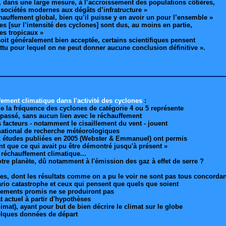
 dans une large mesure, à l’accroissement des populations côtières,
s sociétés modernes aux dégâts d’infratructure »
auffement global, bien qu’il puisse y en avoir un pour l’ensemble »
 [sur l’intensité des cyclones] sont dus, au moins en partie,
es tropicaux »
soit généralement bien acceptée, certains scientifiques pensent
tu pour lequel on ne peut donner aucune conclusion définitive ».
ement climatique dans l'activité des cyclones
:
de la fréquence des cyclones de catégorie 4 ou 5 représente
e passé, sans aucun lien avec le réchauffement
s facteurs - notamment le cisaillement du vent - jouent
national de recherche météorologiques
ux études publiées en 2005 (Webster & Emmanuel) ont permis
t que ce qui avait pu être démontré jusqu'à présent »
u réchauffement climatique...
otre planète, dû notamment à l'émission des gaz à effet de serre ?
des, dont les résultats comme on a pu le voir ne sont pas tous concorda
ario catastrophe et ceux qui pensent que quels que soient
rsements promis ne se produiront pas
 actuel à partir d'hypothèses
t), ayant pour but de bien décrire le climat sur le globe
uelques données de départ