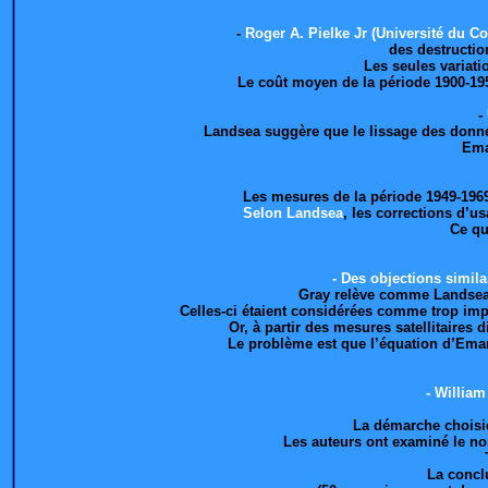
-
Roger A. Pielke Jr (Université du Co
des destructio
Les seules variati
Le coût moyen de la période 1900-1950
-
Landsea suggère que le lissage des donnée
Ema
Les mesures de la période 1949-1969 
Selon Landsea
, les corrections d’u
Ce qu
- Des objections simil
Gray relève comme Landsea l
Celles-ci étaient considérées comme trop impor
Or, à partir des mesures satellitaires 
Le problème est que l’équation d’Eman
- William
La démarche choisie 
Les auteurs ont examiné le nom
La concl