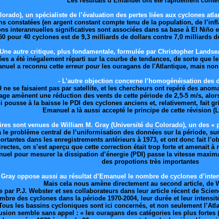
Les résultats d’Emanuel ont été rapidement contes
lorado), un spécialiste de l’évaluation des pertes liées aux cyclones atla
ns constatées (en argent constant compte tenu de la population, de l’inf
ons interannuelles significatives sont associées dans sa base à El Niño 
 pour 40 cyclones est de 9,3 milliards de dollars contre 7,0 milliards d
Une autre critique, plus fondamentale, formulée par Christopher Lands
s a été inégalement réparti sur la courbe de tendances, de sorte que le
nuel a reconnu cette erreur pour les ouragans de l'Atlantique, mais non
- L’autre objection concerne l’homogénéisation des
ne se faisaient pas par satellite, et les chercheurs ont repéré des anom
sage amènent une réduction des vents de cette période de 2,5-5 m/s, alor
i pousse à la baisse le PDI des cyclones anciens et, relativement, fait g
Emanuel a là aussi accepté le principe de cette révision (
aires sont venues de William M. Gray (Université du Colorado), un des « 
e problème central de l’uniformisation des données sur la période, sur
tantes dans les enregistrements antérieurs à 1973, et ont donc fait l’ob
directes, on s’est aperçu que cette correction était trop forte et amenait
uel pour mesurer la dissipation d’énergie (PDI) passe la vitesse maxima
des propotions très importantes
 Gray oppose aussi au résultat d’Emanuel le nombre de cyclones d’intensi
Mais cela nous amène directement au second article, de W
par P.J. Webster et ses collaborateurs dans leur article récent de Scien
bre des cyclones dans la période 1970-2004, leur durée et leur intensité
Tous les bassins cycloniques sont ici concernés, et non seulement l’Atla
usion semble sans appel : « les ouragans des catégories les plus fortes