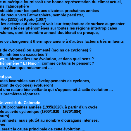
le numérique fournissait une bonne représentation du climat actuel,
ans l'atmosphère
semblable pour les quelques dizaines prochaines années
e de retour vers l'atmosphère, semble persister,
io (1992) et Kyoto (1997)
t les océans qui devraient voir leur température de surface augmenter
 l'intensité des phénomènes sur toutes les régions intertropicales
yclones, dont le nombre annuel doublerait ou presque,
ue ce changement thermique amène à d'autres facteurs très influents
plus de cyclones) ou augmenté (moins de cyclones) ?
lle inhibée ou exacerbée ?
les
subiront-elles une évolution, et dans quel sens ?
 phénomène " El Niño "
, comme certains le pensent ?
ssin Atlantique notamment ...
ent pas
haudes favorables aux développements de cyclones,
ation de cyclones) évolueront
ne nature bienveillante qui s'opposerait à cette évolution ...
es premières réponses.
'Université du Colorado
,
ou 30 prochaines années (1995/2020), à partir d'un cycle
ble activité cyclonique (1900/1930 - 1970/1994)
cours)
es annuels, mais plutôt au nombre d'ouragans intenses,
res
 serait la cause principale de cette évolution …