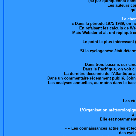
(50 par quinquennat dans
Les auteurs co
qu
Le cher
« Dans la période 1975-1989, on ne
En refaisant les calculs de We
Mais Webster et al. ont répliqué 
Le point le plus intéressant
Si la cyclogenèse était déter
Dans trois bassins sur cinq
Dans le Pacifique, on voit c
La dernière décennie de l’Atlantique a
Dans un commentaire récemment publié, Johny C
Les analyses annuelles, au moins dans le bass
Les étu
L’Organisation météorologiq
à
Elle est notamment
• « Les connaissances actuelles et t
des cycl