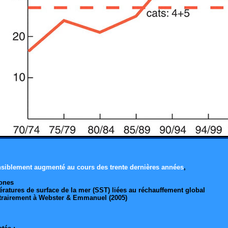
nsiblement augmenté au cours des trente dernières années
,
lones
ératures de surface de la mer (SST) liées au réchauffement global
ntrairement à Webster & Emmanuel (2005)