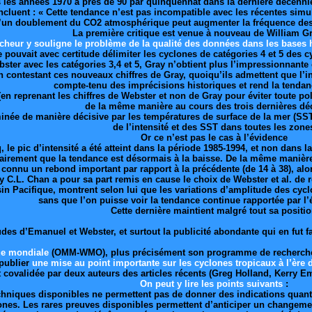
 les années 1970 à près de 90 par quinquennat dans la dernière décennie
ncluent : « Cette tendance n’est pas incompatible avec les récentes sim
’un doublement du CO2 atmosphérique peut augmenter la fréquence des 
La première critique est venue à nouveau de William Gr
cheur y souligne le problème de la qualité des données dans les bases 
 pouvait avec certitude délimiter les cyclones de catégories 4 et 5 des c
bster avec les catégories 3,4 et 5, Gray n’obtient plus l’impressionnante 
en contestant ces nouveaux chiffres de Gray, quoiqu’ils admettent que l’i
compte-tenu des imprécisions historiques et rend la tendan
 (en reprenant les chiffres de Webster et non de Gray pour éviter toute 
de la même manière au cours des trois dernières dé
minée de manière décisive par les températures de surface de la mer (SS
de l’intensité et des SST dans toutes les zone
Or ce n’est pas le cas à l’évidence
, le pic d’intensité a été atteint dans la période 1985-1994, et non dans
lairement que la tendance est désormais à la baisse. De la même manière
 connu un rebond important par rapport à la précédente (de 14 à 38), alo
.L. Chan a pour sa part remis en cause le choix de Webster et al. de 
in Pacifique, montrent selon lui que les variations d’amplitude des cyc
sans que l’on puisse voir la tendance continue rapportée par l
Cette dernière maintient malgré tout sa positi
des d’Emanuel et Webster, et surtout la publicité abondante qui en fut fa
ue mondiale
(OMM-WMO), plus précisément son programme de recherche en
 publier
une mise au point importante sur les cyclones tropicaux à l’èr
 covalidée par deux auteurs des articles récents (Greg Holland, Kerry 
On peut y lire les points suivants
:
echniques disponibles ne permettent pas de donner des indications quant
ones. Les rares preuves disponibles permettent d’anticiper un changemen