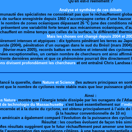
Qu'en est-il réellement ?
Analyse et synthèse de ces débats
munauté des spécialistes ne considérait pas que le réchauffement global
de surface enregistrée depuis 1860 s’accompagne certes d’une hausse 
 le nombre de zones océaniques dépassant 26 °C (une des conditions né
 présentent une variabilité forte tenant aux mécanismes océaniques, d'a
échauffent en même temps que celles de la surface, le différentiel therm
Mais les choses ont changé depuis 2004 et 20
ièrement intenses et atypiques : dix typhons pénétrant les terres au Japo
oride (2004), pénétration d’un ouragan dans le sud du Brésil (mars 2004
(février-mars 2005), records battus en nombre et intensité des cyclone
ées exceptionnelles, un certain nombre de chercheurs ont ainsi affirmé 
 trente dernières années et que ce phénomène pourrait être directement 
ons divisent profondément les chercheurs
et ont entraîné Chris Landsea
lancé la querelle, dans
Nature et Science
(les auteurs principaux en son
nt que le nombre de cyclones reste stable mais que leur puissance glo
Ainsi :
ns Nature
, montre que l'énergie totale dissipée par les ouragans de l'At
ut de technologie du Massachusetts
, s'est basé essentiellement sur
l’indi
 concernée et à la durée du cyclone, est obtenu principalement à l’aide de
(à la hauteur conventionnelle de 10 m)
e américain a également comparé l'évolution de la puissance des cyclone
Résultat : les courbes évoluent de façon très simi
Mes résultats suggèrent que le futur réchauffement peut amener une tenda
e l’augmentation des populations côtières, à une hausse substantielle d