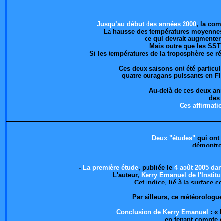
Jusqu’au début des années 2000
, la com
La hausse des températures moyennes 
ce qui devrait augmenter
Mais outre que les SST
Si les températures de la troposphère se r
Ces deux saisons ont été particul
quatre ouragans puissants en Fl
Au-delà de ces deux ann
des
Ces affirmati
Deux "études"
qui ont 
démontre
-
La première étude
, publiée le
4 août 2005 da
L'auteur,
Kerry Emanuel de l'Instit
Cet indice, lié à la surface
Par ailleurs, ce météorologu
Conclusion de Kerry Emanuel
: « 
en tenant compte d