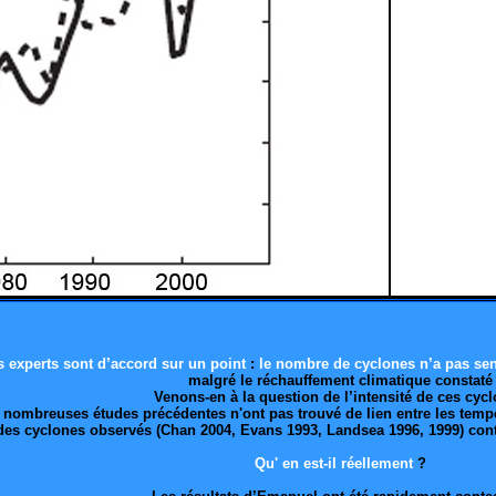
 experts sont d’accord sur un point
:
le nombre de cyclones n’a pas se
malgré le réchauffement climatique constaté
Venons-en à la question de l’intensité de ces cyc
e nombreuses études précédentes n'ont pas trouvé de lien entre les temp
é des cyclones observés (Chan 2004, Evans 1993, Landsea 1996, 1999) co
Qu' en est-il réellement
?