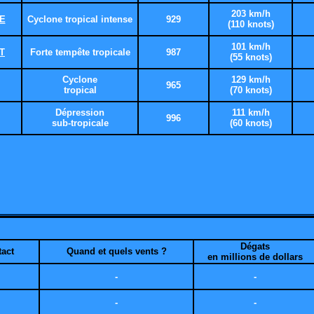
203 km/h
E
Cyclone tropical intense
929
(110 knots)
101 km/h
T
Forte tempête tropicale
987
(55 knots)
Cyclone
129 km/h
965
tropical
(70 knots)
Dépression
111 km/h
996
sub-tropicale
(60 knots)
Dégats
tact
Quand et quels vents ?
en millions de dollars
-
-
-
-