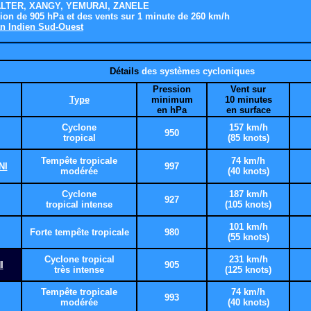
ALTER, XANGY, YEMURAI, ZANELE
ion de 905 hPa et des vents sur 1 minute de 260 km/h
n Indien Sud-Ouest
Détails
des systèmes cycloniques
Pression
Vent sur
Type
minimum
10 minutes
en hPa
en surface
Cyclone
157 km/h
950
tropical
(85 knots)
Tempête tropicale
74 km/h
NI
997
modérée
(40 knots)
Cyclone
187 km/h
927
tropical intense
(105 knots)
101 km/h
Forte tempête tropicale
980
(55 knots)
Cyclone tropical
231 km/h
I
905
très intense
(125 knots)
Tempête tropicale
74 km/h
993
modérée
(40 knots)