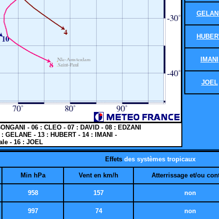
GELAN
HUBER
IMANI
JOEL
: BONGANI - 06 : CLEO - 07 : DAVID - 08 : EDZANI
12 : GELANE - 13 : HUBERT - 14 : IMANI -
ale - 16 : JOEL
Effets
des systèmes tropicaux
Min hPa
Vent en km/h
Atterrissage et/ou con
958
157
non
997
74
non