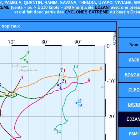
, PAMELA, QUENTIN, RAHIM, SAVANA, THEMBA, UYAPO, VIVIANE, W
TREME
(vents = ou > à 130 knots = 240 km/h) a été
EDZANI
avec une press
et qui fait donc partie des
CYCLONES EXTREME
du
bassin Océa
 tropicaux
Nom
ANJA
BONGA
CLEO
DAVID
EDZAN
FAMI