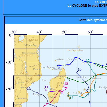
OLYMPE
Le
CYCLONE le plus EX
Carte
des systèmes