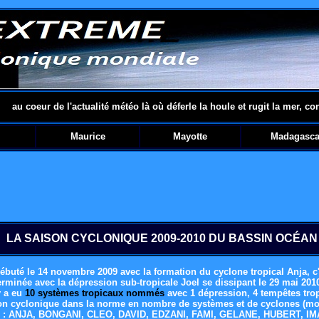
au coeur de l'actualité météo là où déferle la houle et rugit la mer, co
Maurice
Mayotte
Madagasca
LA SAISON CYCLONIQUE 2009-2010 DU BASSIN OCÉAN
ébuté le 14 novembre 2009 avec la formation du cyclone tropical Anja, c'e
erminée avec la dépression sub-tropicale Joel se dissipant le 29 mai 2010 
y a eu
10 systèmes tropicaux nommés
avec 1 dépression, 4 tempêtes trop
on cyclonique dans la norme en nombre de systèmes et de cyclones
(mo
e
:
ANJA, BONGANI, CLEO, DAVID, EDZANI, FAMI, GELANE, HUBERT, IM