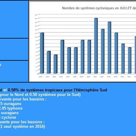
s
rd
et
0.58% de systèmes tropicaux pour l'Hémisphère Sud
 pour le Nord et 0.50 systèmes pour le Sud)
ivante pour les bassins :
15 ouragans
2.05
typhons
5 ouragans
0 cyclone
vante pour les bassins :
(1 seul système en 2016)