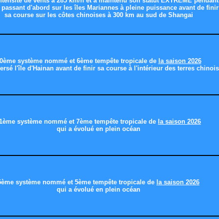
intensité de vents à 285 km/h et a maintenu son statut EXTREME pendant 
 passant d'abord sur les îles Mariannes à pleine puissance avant de finir
sa course sur les côtes chinoises à 300 km au sud de Shangai
0ème système nommé et 6ème tempête tropicale de
la saison 2026
ersé l'île d'Hainan avant de finir sa course à l'intérieur des terres chinoi
1ème système nommé et 7ème tempête tropicale de
la saison 2026
qui a évolué en plein océan
5ème système nommé et 5ème tempête tropicale de
la saison 2026
qui a évolué en plein océan