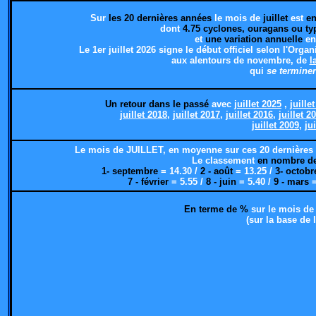
Sur
les 20 dernières années
le mois de
juillet
est
en
dont
4.75 cyclones, ouragans ou t
et
une variation annuelle
en
Le 1er juillet 2026 signe le début officiel
selon l'Organ
aux alentours de novembre,
de
l
qui
se terminer
Un retour dans le passé
avec
juillet 2025
,
juille
juillet 2018
,
juillet 2017
,
juillet 2016
,
juillet 2
juillet 2009
,
ju
Le mois de JUILLET, en moyenne sur ces 20 dernières
Le classement
en nombre de 
1- septembre
= 14.30 /
2 - août
= 13.25 /
3- octobr
7 - février
= 5.55 /
8 - juin
= 5.40 /
9 - mars
=
En terme de %
sur le mois de
(sur la base de