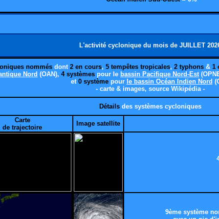
L'activité cyclonique du mois de JUILLET 202
loniques nommés
dont
2
en cours
,
5 tempêtes tropicales
,
2 typhons
&
1 
antique Nord
(OAN),
4 systèmes
pour le
bassin Pacifique Nord-Est
(OPNE
et
0 système
pour
le bassin Océan Indien Nord
(
- carte & images, source Wikipédia -
Détails
des systèmes cycloniques
Carte
Image satellite
de trajectoire
9ème système no