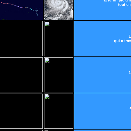
avec un pic d'
tout en
1
qui a trav
1