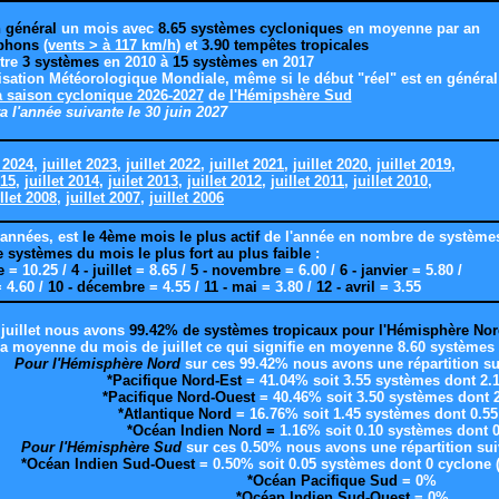
 général
un mois avec
8.65 systèmes cycloniques
en moyenne par an
yphons
(
vents > à 117 km/h
) et
3.90 tempêtes tropicales
tre
3 systèmes
en 2010 à
15 systèmes
en 2017
isation Météorologique Mondiale, même si le début "réel" est en général
a saison cyclonique 2026-2027
de
l'Hémipshère Sud
a l'année suivante le 30 juin 2027
t 2024,
juillet 2023,
juillet 2022
,
juillet 2021
,
juillet 2020
,
juillet 2019
,
015
,
juillet 2014
,
juilet 2013
,
juillet 2012
,
juillet 2011
,
juillet 2010
,
illet 2008
,
juillet 2007
,
juillet 2006
 années, est
le 4ème mois le plus actif
de l'année en nombre de système
systèmes du mois le plus fort au plus faible
:
e
= 10.25 /
4 - juillet
= 8.65 /
5 - novembre
= 6.00 /
6 - janvier
= 5.80 /
 4.60
/
10 - décembre
= 4.55 /
11 - mai
= 3.80
/
12 - avril
= 3.55
 juillet nous avons
99.42% de systèmes tropicaux pour l'Hémisphère No
 la moyenne du mois de juillet ce qui signifie en moyenne 8.60 systèmes
Pour l'Hémisphère Nord
sur ces 99.42% nous avons une répartition su
*Pacifique Nord-Est
= 41.04% soit 3.55 systèmes dont 2.
*Pacifique Nord-Ouest
= 40.46% soit 3.50 systèmes dont 
*Atlantique Nord
= 16.76% soit 1.45 systèmes dont 0.5
*Océan Indien Nord =
1.16% soit 0.10 systèmes dont 
Pour l'Hémisphère Sud
sur ces 0.50% nous avons une répartition sui
*Océan Indien Sud-Ouest
= 0.50% soit 0.05 systèmes dont 0 cyclone 
*Océan Pacifique Sud
= 0%
*Océan Indien Sud-Ouest
= 0%