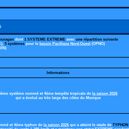
6
ouragan
dont
1 SYSTEME EXTREME
avec
une répartition suivante
),
5 systèmes
pour le
bassin Pacifique Nord-Ouest
(OPNO)
OIN)
Informations
4ème système nommé et 4ème tempête tropicale de
la saison 2026
qui a évolué au très large des côtes du Mexique
mmé et 4ème typhon de
la saison 2026
qui a atteint le stade de
TYPHON