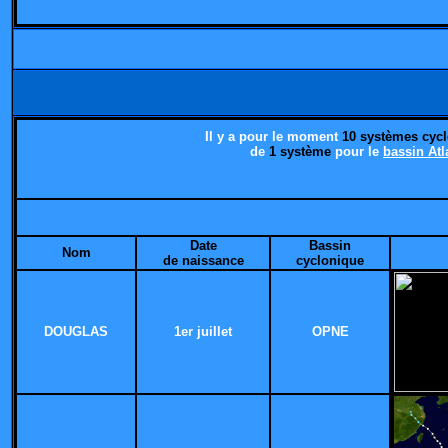
Il y a pour le moment
10 systèmes cyc
de
1 système
pour le
bassin Atl
Date
Bassin
Nom
de naissance
cyclonique
DOUGLAS
1er juillet
OPNE