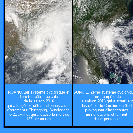
ROANU, 1er système cyclonique et
BONNIE, 2ème système cycloniqu
1ère tempête tropicale
1ère tempête de
de la saison 2016
la saison 2016 qui a atterri sur
qui a longé les côtes indiennes avant
les côtes de Caroline du Sud
d'atterrir sur Chittagong, Bengladesh,
provoquant d'importantes
le 21 avril et qui a causé la mort de
innnondations et la mort
127 personnes
d'une personne