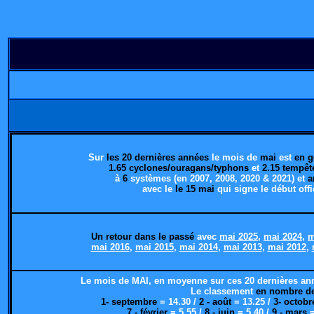
Sur
les 20 dernières années
le mois de
mai
est
en g
1.65 cyclones/ouragans/typhons
et
2.15 tempêt
à
6
systèmes (en 2007, 2008, 2020 & 2021)
et
an
avec le
le 15 mai
qui signe le début off
Un retour dans le passé
avec
mai 2025
,
mai 2024,
m
mai 2016
,
mai 2015
,
mai 2014
,
mai 2013
,
mai 2012
,
Le mois de MAI, en moyenne sur ces 20 dernières an
Le classement
en nombre de 
1- septembre
= 14.30 /
2 - août
= 13.25 /
3- octobr
7 - février
= 5.55 /
8 - juin
= 5.40 /
9 - mars
=