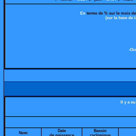
En
terme de % sur le mois d
(sur la base de
-Oc
Il y a eu
Date
Bassin
Nom
de naissance
cyclonique