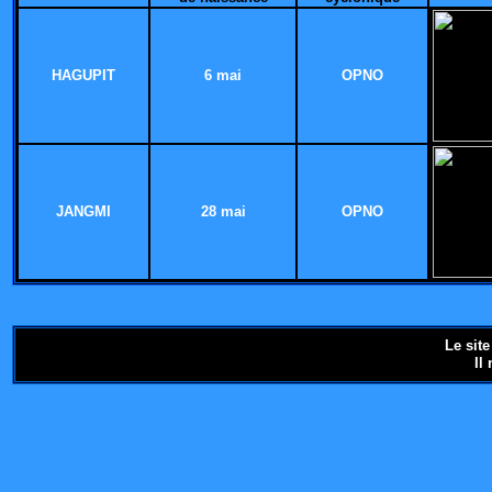
HAGUPIT
6 mai
OPNO
JANGMI
28 mai
OPNO
Le sit
Il