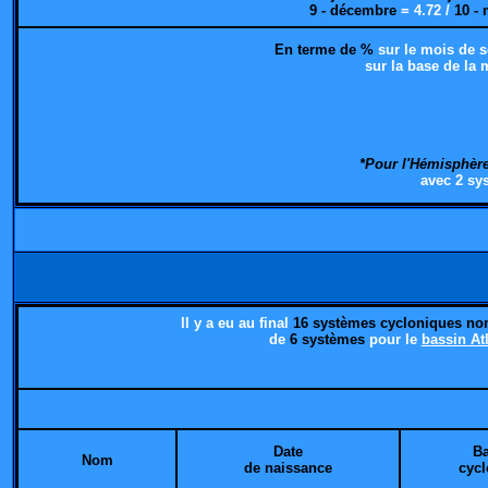
9 - décembre
= 4.72 /
10 -
En terme de %
sur le mois de 
sur la base de la
*Pour l'Hémisphèr
avec 2 sy
Il y a eu au final
16 systèmes cycloniques n
de
6 systèmes
pour le
bassin At
Date
Ba
Nom
de naissance
cyc