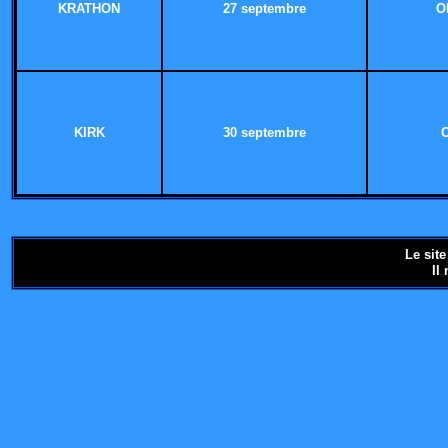
KRATHON
27 septembre
O
KIRK
30 septembre
Le sit
Il