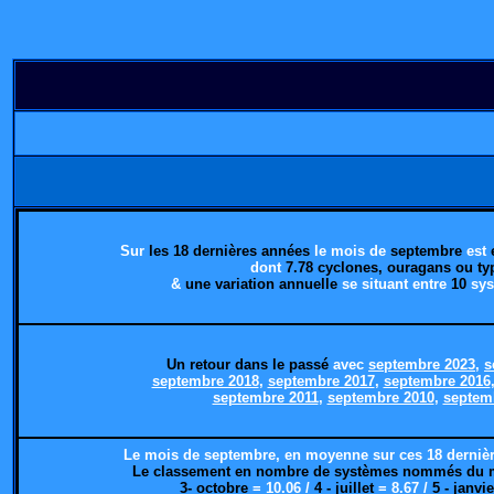
Sur
les 18 dernières années
le mois de
septembre
est
dont
7.78 cyclones, ouragans ou t
&
une variation annuelle
se situant
entre
10
sys
Un retour dans le passé
avec
septembre 2023,
s
septembre 2018
,
septembre 2017
,
septembre 2016
septembre 2011
,
septembre 2010
,
septem
Le mois de septembre, en moyenne sur ces 18 dernièr
Le classement en nombre de systèmes nommés du moi
3- octobre
= 10.06 /
4 - juillet
= 8.67 /
5 - janvi