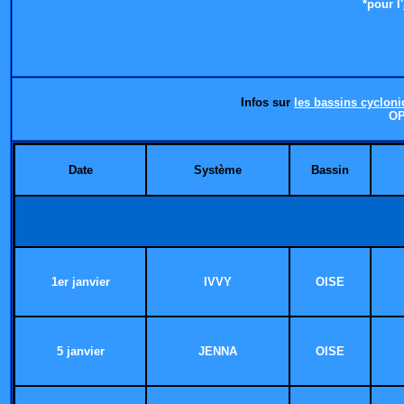
*pour l'
Infos sur
les bassins cyclon
O
Date
Système
Bassin
1er janvier
IVVY
OISE
5 janvier
JENNA
OISE