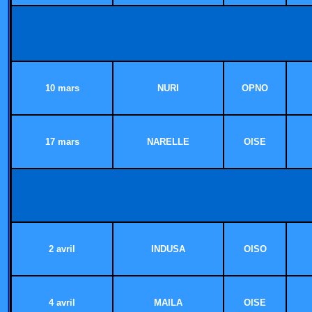
10 mars
NURI
OPNO
17 mars
NARELLE
OISE
2 avril
INDUSA
OISO
4 avril
MAILA
OISE