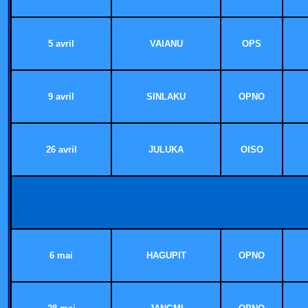
5 avril
VAIANU
OPS
9 avril
SINLAKU
OPNO
26 avril
JULUKA
OISO
6 mai
HAGUPIT
OPNO