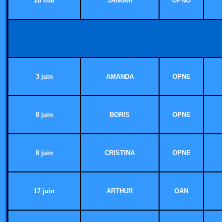
28 mai
JANGMI
OPNO
3 juin
AMANDA
OPNE
8 juin
BORIS
OPNE
8 juin
CRISTINA
OPNE
17 juin
ARTHUR
OAN