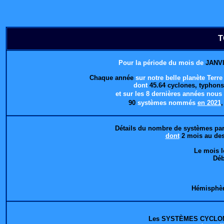
T
Pour la période du mois de
JANVI
Chaque année
sur notre belle planète Terr
dont
45.64 cyclones, typhons
et sur les 8 dernières années nou
90
systèmes nommés
en 2021
Détails du nombre de systèmes pa
dont
2 mois au de
Le mois l
Déb
Hémisphèr
Les SYSTÈMES CYCLON